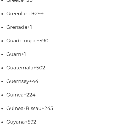
Greece
+30
Greenland
+299
Grenada
+1
Guadeloupe
+590
Guam
+1
Guatemala
+502
Guernsey
+44
Guinea
+224
Guinea-Bissau
+245
Guyana
+592