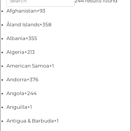
244 results found
Afghanistan
+93
Åland Islands
+358
Albania
+355
Algeria
+213
American Samoa
+1
Andorra
+376
Angola
+244
Anguilla
+1
Antigua & Barbuda
+1