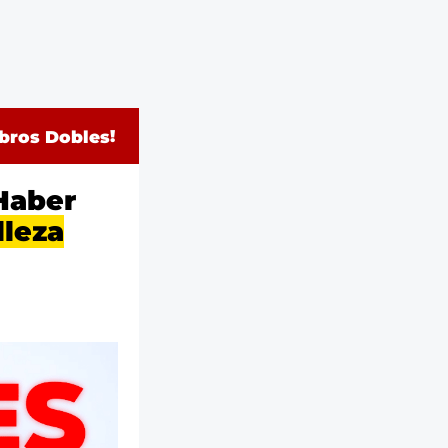
obros Dobles
!
Haber
lleza