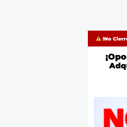
!No Cierr
¡Opo
Adqu