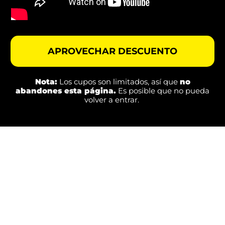
APROVECHAR DESCUENTO
Nota:
Los cupos son limitados, así que
no
abandones esta página.
Es posible que no pueda
volver a entrar.